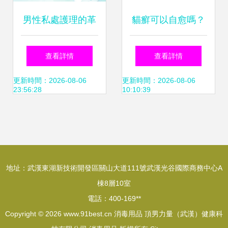
男性私處護理的革
貓癬可以自愈嗎？
命性選擇 美滴樂噴
初期癥狀與正確治
查看詳情
查看詳情
霧的功能與價值解
療方法全解析
更新時間：2026-08-06
更新時間：2026-08-06
23:56:28
10:10:39
析
地址：武漢東湖新技術開發區關山大道111號武漢光谷國際商務中心A
棟8層10室
電話：400-169**
Copyright © 2026
www.91best.cn
消毒用品
頂男力量（武漢）健康科