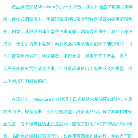
產品線豐富是Misakura的另一大特色。其系列涵蓋了噴霧型消毒
液、便攜式消毒濕巾、手部消毒凝膠以及針對特定場景的專用清潔劑
等。例如，其經典的速干型手消毒凝膠，酒精含量適中，添加了保濕
成分，使用后清爽不黏膩；而多表面消毒噴霧則配備了細密噴頭，可
均勻覆蓋物體表面，快速揮發，不留水漬，適用于電子產品、家具、
玩具等多種材質的清潔消毒。部分產品還推出了無香或淡雅香型，滿
足不同用戶的感官偏好。
在設計上，Misakura充分體現了日式精益求精的匠心精神。包裝
簡潔明快，標識清晰，使用說明詳盡。許多產品設計有防漏鎖扣或安
全瓶蓋，便于攜帶且防止兒童誤開，體現了對用戶細節體驗的周到考
量。品牌也積極踐行環保理念，如使用可回收包裝材料，并致力于開